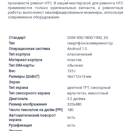
произвести ремонт HTC. В нашей мастерской для ремонта HTC
применяются только оригинальные запчасти, а ремонтные
работы выполняют квалифицированные инженеры, используя
современное оборудование.
Стандарт
GSM 900/1800/1900, 3G
Тип
смартфон/коммуникатор
Операционная система
Android 1.5
Тип корпуса
классический
Материал корпуса
пластик
Тип SIM-карты
обычная
Вес
135 г
Размеры (ШxВxТ)
56x112x14 мм
Экран
Тип экрана
цветной TFT, сенсорный
Тип сенсорного экрана
мультитач, емкостный
Диагональ
3.2 дюйма
Размер изображения
320x480
Число пикселов на дюйм (PPI)
180
Автоматический поворот
есть
экрана
Русификация
есть
Звонки