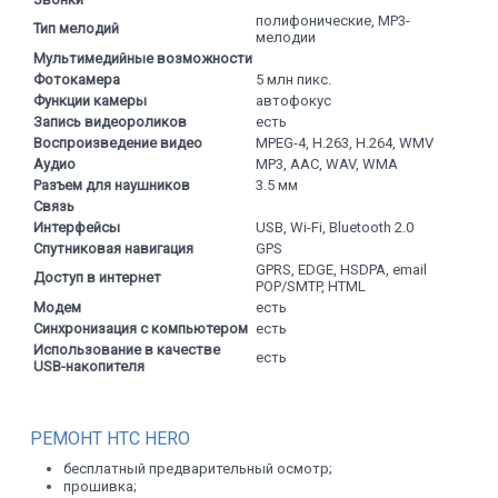
полифонические, MP3-
Тип мелодий
мелодии
Мультимедийные возможности
Фотокамера
5 млн пикс.
Функции камеры
автофокус
Запись видеороликов
есть
Воспроизведение видео
MPEG-4, H.263, H.264, WMV
Аудио
MP3, AAC, WAV, WMA
Разъем для наушников
3.5 мм
Связь
Интерфейсы
USB, Wi-Fi, Bluetooth 2.0
Спутниковая навигация
GPS
GPRS, EDGE, HSDPA, email
Доступ в интернет
POP/SMTP, HTML
Модем
есть
Синхронизация с компьютером
есть
Использование в качестве
есть
USB-накопителя
РЕМОНТ HTC HERO
бесплатный предварительный осмотр;
прошивка;